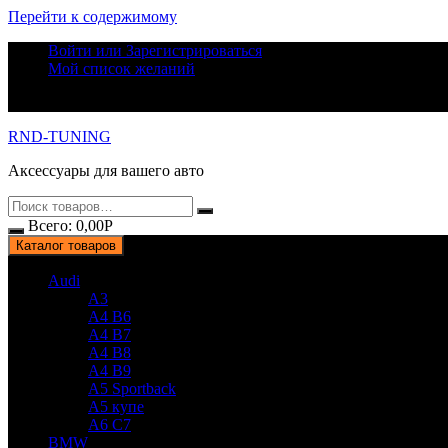
Перейти к содержимому
Войти или Зарегистрироваться
Мой список желаний
RND-TUNING
Аксессуары для вашего авто
Всего:
0,00
Р
Каталог товаров
Audi
A3
A4 B6
A4 B7
A4 B8
A4 B9
A5 Sportback
A5 купе
A6 C7
BMW