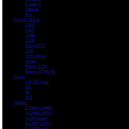
Cerato 4
Optima
Rio
LADA (ВАЗ)
2106
2107
2108
2109
2110-2112
2115
2121 Нива
Vesta
Priora 2170
Priora 21704 SE
Lexus
GS 2013-нв
ES
IS
NX
Mazda
3 (2003-2008)
3 (2009-2013)
3 (2014-нв)
6 (2007-2012)
6 (2012-нв)