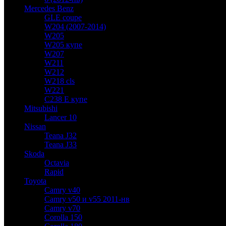
Mercedes Benz
GLE coupe
W204 (2007-2014)
W205
W205 купе
W207
W211
W212
W218 cls
W221
C238 E купе
Mitsubishi
Lancer 10
Nissan
Teana J32
Teana J33
Skoda
Octavia
Rapid
Toyota
Camry v40
Camry v50 и v55 2011-нв
Camry v70
Corolla 150