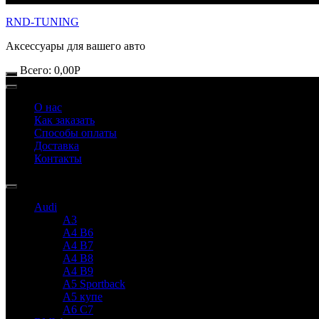
RND-TUNING
Аксессуары для вашего авто
Всего:
0,00
Р
О нас
Как заказать
Способы оплаты
Доставка
Контакты
Audi
A3
A4 B6
A4 B7
A4 B8
A4 B9
A5 Sportback
A5 купе
A6 C7