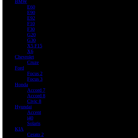
BMW
E60
E90
E92
F10
F30
G20
G30
X5 F15
X6
Chevrolet
Cruze
Ford
Focus 2
Focus 3
Honda
Accord 7
Accord 8
Civic 8
Hyundai
Accent
i40
Solaris
KIA
Cerato 2