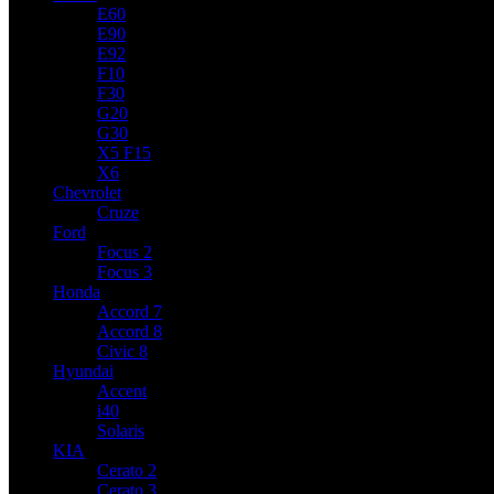
E60
E90
E92
F10
F30
G20
G30
X5 F15
X6
Chevrolet
Cruze
Ford
Focus 2
Focus 3
Honda
Accord 7
Accord 8
Civic 8
Hyundai
Accent
i40
Solaris
KIA
Cerato 2
Cerato 3