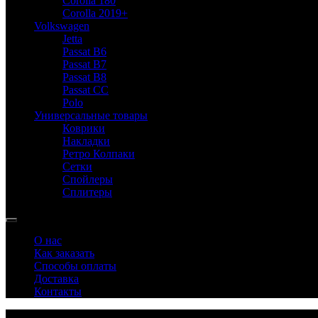
Corolla 180
Corolla 2019+
Volkswagen
Jetta
Passat B6
Passat B7
Passat B8
Passat CC
Polo
Универсальные товары
Коврики
Накладки
Ретро Колпаки
Сетки
Спойлеры
Сплитеры
О нас
Как заказать
Способы оплаты
Доставка
Контакты