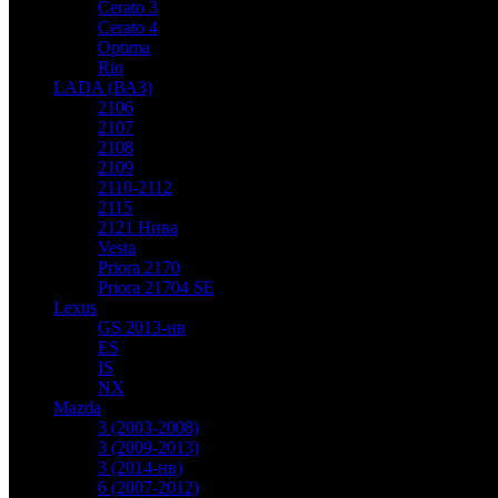
Cerato 3
Cerato 4
Optima
Rio
LADA (ВАЗ)
2106
2107
2108
2109
2110-2112
2115
2121 Нива
Vesta
Priora 2170
Priora 21704 SE
Lexus
GS 2013-нв
ES
IS
NX
Mazda
3 (2003-2008)
3 (2009-2013)
3 (2014-нв)
6 (2007-2012)