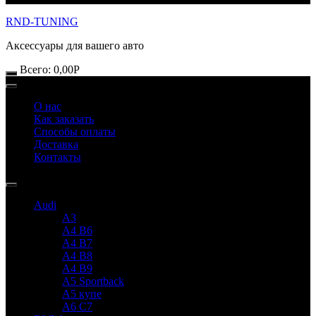
RND-TUNING
Аксессуары для вашего авто
Всего:
0,00
Р
О нас
Как заказать
Способы оплаты
Доставка
Контакты
Audi
A3
A4 B6
A4 B7
A4 B8
A4 B9
A5 Sportback
A5 купе
A6 C7