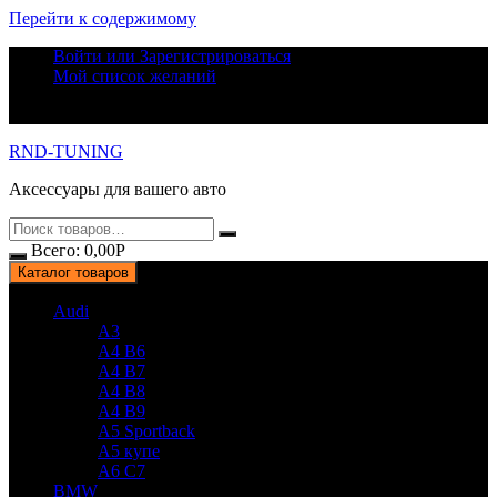
Перейти к содержимому
Войти или Зарегистрироваться
Мой список желаний
RND-TUNING
Аксессуары для вашего авто
Всего:
0,00
Р
Каталог товаров
Audi
A3
A4 B6
A4 B7
A4 B8
A4 B9
A5 Sportback
A5 купе
A6 C7
BMW