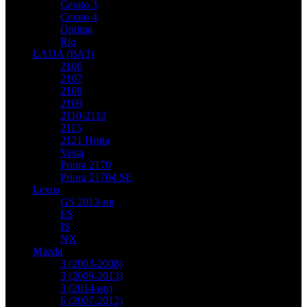
Cerato 3
Cerato 4
Optima
Rio
LADA (ВАЗ)
2106
2107
2108
2109
2110-2112
2115
2121 Нива
Vesta
Priora 2170
Priora 21704 SE
Lexus
GS 2013-нв
ES
IS
NX
Mazda
3 (2003-2008)
3 (2009-2013)
3 (2014-нв)
6 (2007-2012)