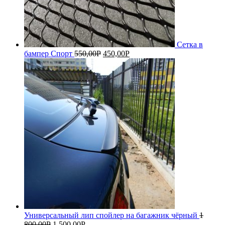
Сетка в
бампер Спорт
550,00
Р
450,00
Р
Универсальный лип спойлер на багажник чёрный
1
800,00
Р
1 500,00
Р