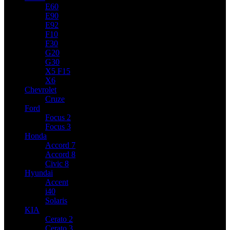
E60
E90
E92
F10
F30
G20
G30
X5 F15
X6
Chevrolet
Cruze
Ford
Focus 2
Focus 3
Honda
Accord 7
Accord 8
Civic 8
Hyundai
Accent
i40
Solaris
KIA
Cerato 2
Cerato 3