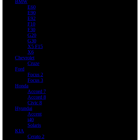
BMW
E60
E90
E92
F10
F30
G20
G30
X5 F15
X6
Chevrolet
Cruze
Ford
Focus 2
Focus 3
Honda
Accord 7
Accord 8
Civic 8
Hyundai
Accent
i40
Solaris
KIA
Cerato 2