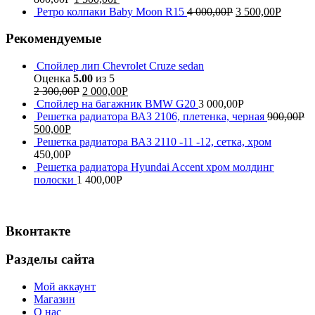
Ретро колпаки Baby Moon R15
4 000,00
Р
3 500,00
Р
Рекомендуемые
Спойлер лип Chevrolet Cruze sedan
Оценка
5.00
из 5
2 300,00
Р
2 000,00
Р
Спойлер на багажник BMW G20
3 000,00
Р
Решетка радиатора ВАЗ 2106, плетенка, черная
900,00
Р
500,00
Р
Решетка радиатора ВАЗ 2110 -11 -12, сетка, хром
450,00
Р
Решетка радиатора Hyundai Accent хром молдинг
полоски
1 400,00
Р
Вконтакте
Разделы сайта
Мой аккаунт
Магазин
О нас