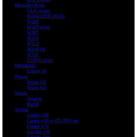
Mercedes Benz
GLE coupe
W204 (2007-2014)
W205
W205 купе
W207
W211
W212
W218 cls
W221
C238 E купе
Mitsubishi
Lancer 10
Nissan
Teana J32
Teana J33
Skoda
Octavia
Rapid
Toyota
Camry v40
Camry v50 и v55 2011-нв
Camry v70
Corolla 150