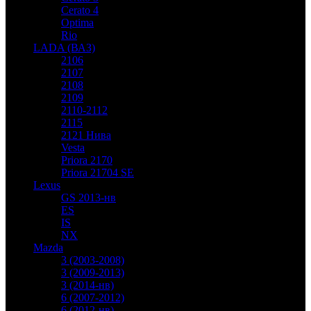
Cerato 4
Optima
Rio
LADA (ВАЗ)
2106
2107
2108
2109
2110-2112
2115
2121 Нива
Vesta
Priora 2170
Priora 21704 SE
Lexus
GS 2013-нв
ES
IS
NX
Mazda
3 (2003-2008)
3 (2009-2013)
3 (2014-нв)
6 (2007-2012)
6 (2012-нв)