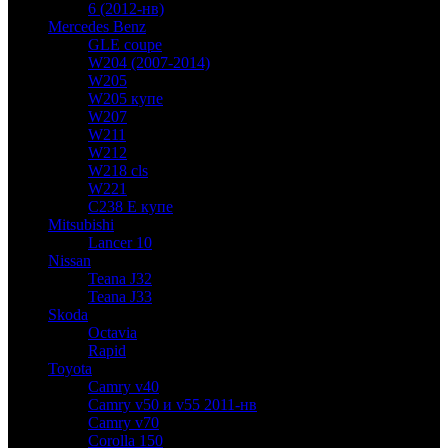
6 (2012-нв)
Mercedes Benz
GLE coupe
W204 (2007-2014)
W205
W205 купе
W207
W211
W212
W218 cls
W221
C238 E купе
Mitsubishi
Lancer 10
Nissan
Teana J32
Teana J33
Skoda
Octavia
Rapid
Toyota
Camry v40
Camry v50 и v55 2011-нв
Camry v70
Corolla 150